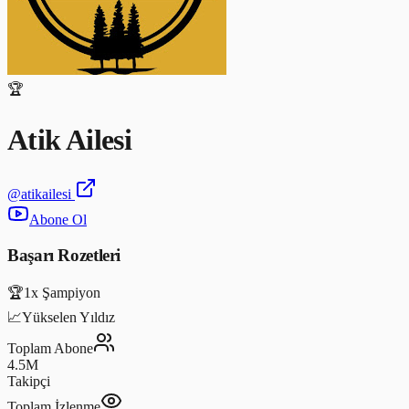
🏆
Atik Ailesi
@
atikailesi
Abone Ol
Başarı Rozetleri
🏆
1x Şampiyon
📈
Yükselen Yıldız
Toplam Abone
4.5M
Takipçi
Toplam İzlenme