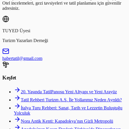
Otel incelemeleri, gezi tavsiyeleri ve tatil planlaması için güvenilir
adresiniz.
TUYED Üyesi
Turizm Yazarları Derneği
habertatil@gmail.com
Keşfet
20. Yaşında TatilPanosu Yeni Altyapı ve Yeni Arayüz
Tatil Rehberi Turizm A.Ş. İle Yollarımız Neden Ayrıldı?
İtalya Turu Rehberi: Sanat, Tarih ve Lezzetin Buluştuğu
Yolculuk
Nora Antik Kenti: Kapadokya’nın Gizli Metropolü