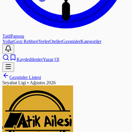
Tatil
Panosu
Yollar
Gezi Rehberi
Yerler
Oteller
Gezginler
Kategoriler
Kaydedilenler
Yazar Ol
Gezginler Listesi
Seyahat Ligi •
Ağustos 2026