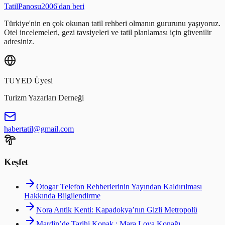
Tatil
Panosu
2006'dan beri
Türkiye'nin en çok okunan tatil rehberi olmanın gururunu yaşıyoruz.
Otel incelemeleri, gezi tavsiyeleri ve tatil planlaması için güvenilir
adresiniz.
TUYED Üyesi
Turizm Yazarları Derneği
habertatil@gmail.com
Keşfet
Otogar Telefon Rehberlerinin Yayından Kaldırılması
Hakkında Bilgilendirme
Nora Antik Kenti: Kapadokya’nın Gizli Metropolü
Mardin’de Tarihi Konak : Mara Loya Konağı