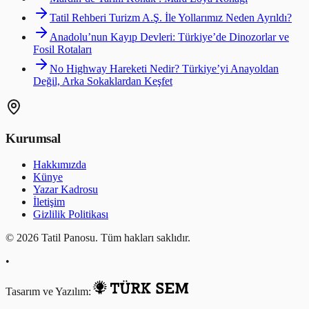
Tatil Rehberi Turizm A.Ş. İle Yollarımız Neden Ayrıldı?
Anadolu’nun Kayıp Devleri: Türkiye’de Dinozorlar ve
Fosil Rotaları
No Highway Hareketi Nedir? Türkiye’yi Anayoldan
Değil, Arka Sokaklardan Keşfet
Kurumsal
Hakkımızda
Künye
Yazar Kadrosu
İletişim
Gizlilik Politikası
©
2026
Tatil Panosu. Tüm hakları saklıdır.
•
Tasarım ve Yazılım: