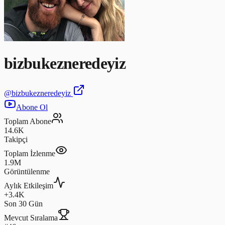
bizbukezneredeyiz
@
bizbukezneredeyiz
Abone Ol
Toplam Abone
14.6K
Takipçi
Toplam İzlenme
1.9M
Görüntülenme
Aylık Etkileşim
+3.4K
Son 30 Gün
Mevcut Sıralama