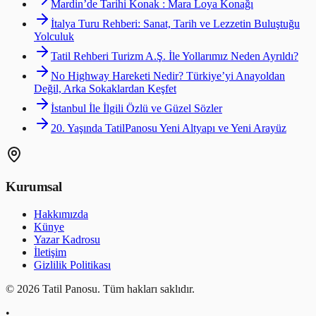
Mardin’de Tarihi Konak : Mara Loya Konağı
İtalya Turu Rehberi: Sanat, Tarih ve Lezzetin Buluştuğu
Yolculuk
Tatil Rehberi Turizm A.Ş. İle Yollarımız Neden Ayrıldı?
No Highway Hareketi Nedir? Türkiye’yi Anayoldan
Değil, Arka Sokaklardan Keşfet
İstanbul İle İlgili Özlü ve Güzel Sözler
20. Yaşında TatilPanosu Yeni Altyapı ve Yeni Arayüz
Kurumsal
Hakkımızda
Künye
Yazar Kadrosu
İletişim
Gizlilik Politikası
©
2026
Tatil Panosu. Tüm hakları saklıdır.
•