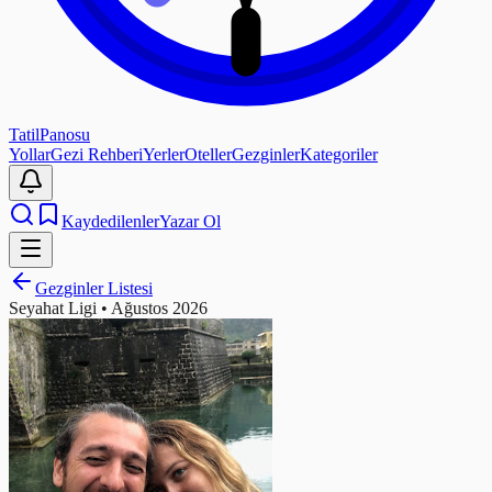
Tatil
Panosu
Yollar
Gezi Rehberi
Yerler
Oteller
Gezginler
Kategoriler
Kaydedilenler
Yazar Ol
Gezginler Listesi
Seyahat Ligi •
Ağustos 2026