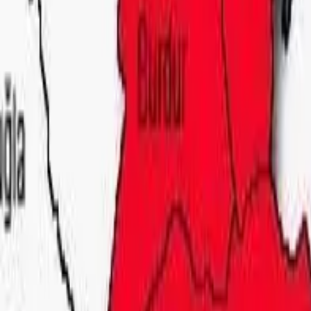
Nüfus
—
Yüzölçümü
14.520 km²
Rakım
568 m
İklim
Geçiş iklimi
Görülecek
14 yer
Rota
5